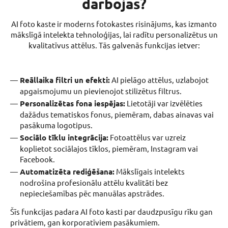
darbojas?
AI foto kaste ir moderns fotokastes risinājums, kas izmanto
mākslīgā intelekta tehnoloģijas, lai radītu personalizētus un
kvalitatīvus attēlus. Tās galvenās funkcijas ietver:
Reāllaika filtri un efekti:
AI pielāgo attēlus, uzlabojot
apgaismojumu un pievienojot stilizētus filtrus.
Personalizētas fona iespējas:
Lietotāji var izvēlēties
dažādus tematiskos fonus, piemēram, dabas ainavas vai
pasākuma logotipus.
Sociālo tīklu integrācija:
Fotoattēlus var uzreiz
koplietot sociālajos tīklos, piemēram, Instagram vai
Facebook.
Automatizēta rediģēšana:
Mākslīgais intelekts
nodrošina profesionālu attēlu kvalitāti bez
nepieciešamības pēc manuālas apstrādes.
Šīs funkcijas padara AI foto kasti par daudzpusīgu rīku gan
privātiem, gan korporatīviem pasākumiem.