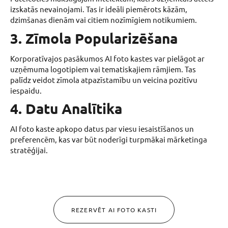
izskatās nevainojami. Tas ir ideāli piemērots kāzām,
dzimšanas dienām vai citiem nozīmīgiem notikumiem.
3. Zīmola Popularizēšana
Korporatīvajos pasākumos AI foto kastes var pielāgot ar
uzņēmuma logotipiem vai tematiskajiem rāmjiem. Tas
palīdz veidot zīmola atpazīstamību un veicina pozitīvu
iespaidu.
4. Datu Analītika
AI foto kaste apkopo datus par viesu iesaistīšanos un
preferencēm, kas var būt noderīgi turpmākai mārketinga
stratēģijai.
REZERVĒT AI FOTO KASTI