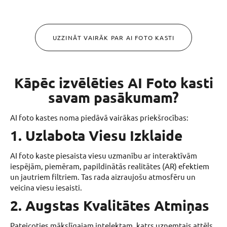
UZZINĀT VAIRĀK PAR AI FOTO KASTI
Kāpēc izvēlēties AI Foto kasti
savam pasākumam?
AI foto kastes noma piedāvā vairākas priekšrocības:
1. Uzlabota Viesu Izklaide
AI foto kaste piesaista viesu uzmanību ar interaktīvām
iespējām, piemēram, papildinātās realitātes (AR) efektiem
un jautriem filtriem. Tas rada aizraujošu atmosfēru un
veicina viesu iesaisti.
2. Augstas Kvalitātes Atmiņas
Pateicoties mākslīgajam intelektam, katrs uzņemtais attēls