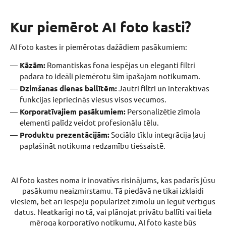
Kur piemērot AI foto kasti?
AI foto kastes ir piemērotas dažādiem pasākumiem:
Kāzām:
Romantiskas fona iespējas un eleganti filtri
padara to ideāli piemērotu šim īpašajam notikumam.
Dzimšanas dienas ballītēm:
Jautri filtri un interaktīvas
funkcijas iepriecinās viesus visos vecumos.
Korporatīvajiem pasākumiem:
Personalizētie zīmola
elementi palīdz veidot profesionālu tēlu.
Produktu prezentācijām:
Sociālo tīklu integrācija ļauj
paplašināt notikuma redzamību tiešsaistē.
AI foto kastes noma ir inovatīvs risinājums, kas padarīs jūsu
pasākumu neaizmirstamu. Tā piedāvā ne tikai izklaidi
viesiem, bet arī iespēju popularizēt zīmolu un iegūt vērtīgus
datus. Neatkarīgi no tā, vai plānojat privātu ballīti vai liela
mēroga korporatīvo notikumu, AI foto kaste būs