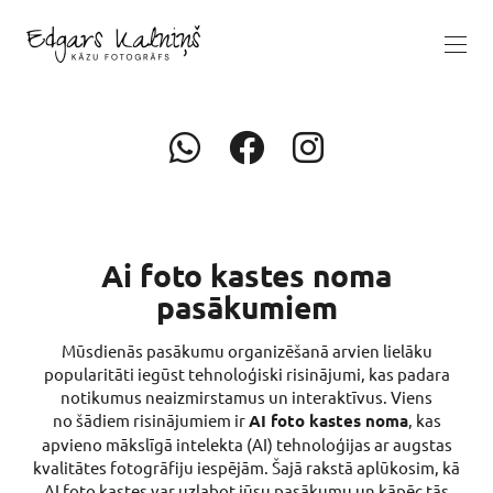
Ai foto kastes noma
pasākumiem
Mūsdienās pasākumu organizēšanā arvien lielāku
popularitāti iegūst tehnoloģiski risinājumi, kas padara
notikumus neaizmirstamus un interaktīvus. Viens
no šādiem risinājumiem ir
AI foto kastes noma
, kas
apvieno mākslīgā intelekta (AI) tehnoloģijas ar augstas
kvalitātes fotogrāfiju iespējām. Šajā rakstā aplūkosim, kā
AI foto kastes var uzlabot jūsu pasākumu un kāpēc tās