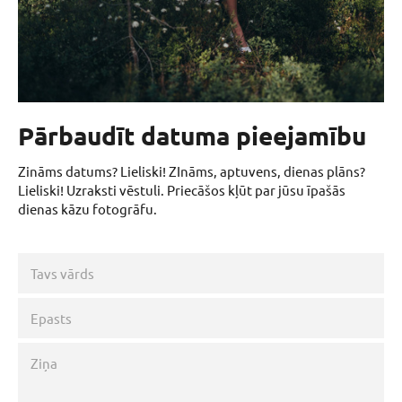
Pārbaudīt datuma pieejamību
Zināms datums? Lieliski! ZInāms, aptuvens, dienas plāns?
Lieliski! Uzraksti vēstuli. Priecāšos kļūt par jūsu īpašās
dienas kāzu fotogrāfu.