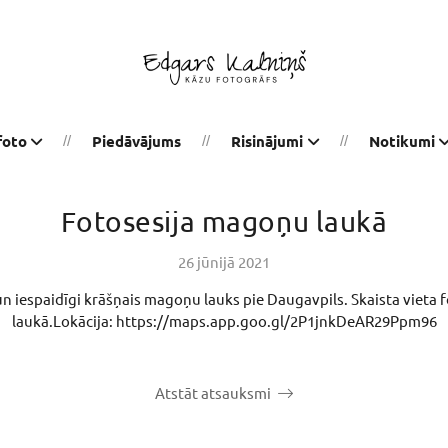
foto
Piedāvājums
Risinājumi
Notikumi
Fotosesija magoņu laukā
26 jūnijā 2021
un iespaidīgi krāšņais magoņu lauks pie Daugavpils. Skaista vieta
laukā.Lokācija: https://maps.app.goo.gl/2P1jnkDeAR29Ppm96
Atstāt atsauksmi