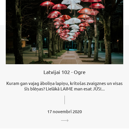
Latvijai 102 - Ogre
Kuram gan vajag āboliņa lapiņu, krītošas zvaigznes un visas
šīs blēņas? Lielākā LAIME man esat JŪS!...
17 novembrī 2020