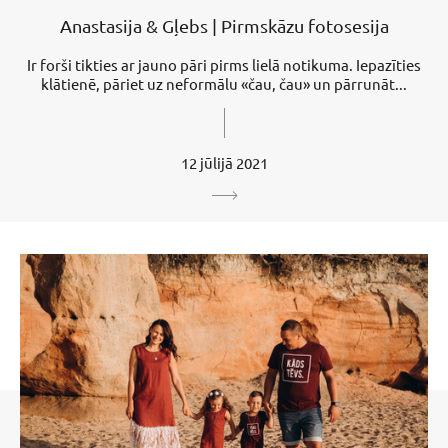
Anastasija & Gļebs | Pirmskāzu fotosesija
Ir forši tikties ar jauno pāri pirms lielā notikuma. Iepazīties
klātienē, pāriet uz neformālu «čau, čau» un pārrunāt...
12 jūlijā 2021