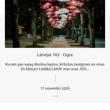
Latvijai 102 - Ogre
Kuram gan vajag āboliņa lapiņu, krītošas zvaigznes un visas
šīs blēņas? Lielākā LAIME man esat JŪS!...
17 novembrī 2020