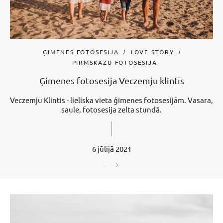
ĢIMENES FOTOSESIJA
LOVE STORY
PIRMSKĀZU FOTOSESIJA
Ģimenes fotosesija Veczemju klintīs
Veczemju Klintis - lieliska vieta ģimenes fotosesijām. Vasara,
saule, fotosesija zelta stundā.
6 jūlijā 2021