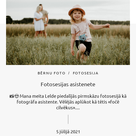
BĒRNU FOTO
FOTOSESIJA
Fotosesijas asistenete
📸😍 Mana meita Lelde piedalījās pirmskāzu fotosesijā kā
fotogrāfa asistente. Vēlējās aplūkot kā tētis «fočē
cilvēkus»....
5 jūlijā 2021