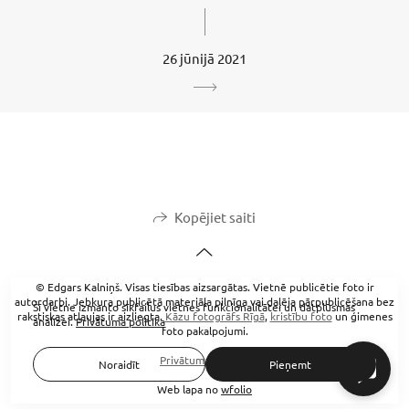
26 jūnijā 2021
Kopējiet saiti
© Edgars Kalniņš. Visas tiesības aizsargātas. Vietnē publicētie foto ir
autordarbi. Jebkura publicētā materiāla pilnīga vai daļēja pārpublicēšana bez
Šī vietne izmanto sīkfailus vietnes funkcionalitātei un datplūsmas
rakstiskas atļaujas ir aizliegta.
Kāzu fotogrāfs Rīgā
,
kristību foto
un ģimenes
analīzei.
Privātuma politika
foto pakalpojumi.
Privātuma politika
Noraidīt
Pieņemt
Web lapa no
wfolio