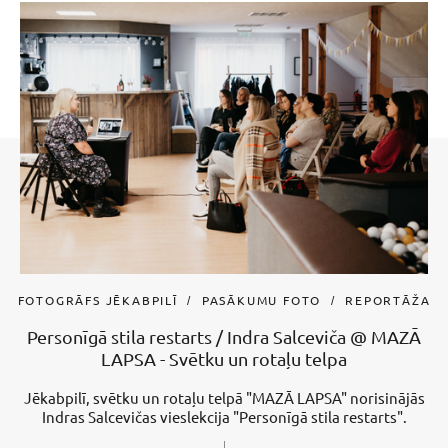
FOTOGRĀFS JĒKABPILĪ
PASĀKUMU FOTO
REPORTĀŽA
Personīgā stila restarts / Indra Salceviča @ MAZĀ
LAPSA - Svētku un rotaļu telpa
Jēkabpilī, svētku un rotaļu telpā "MAZĀ LAPSA" norisinājās
Indras Salcevičas vieslekcija "Personīgā stila restarts".